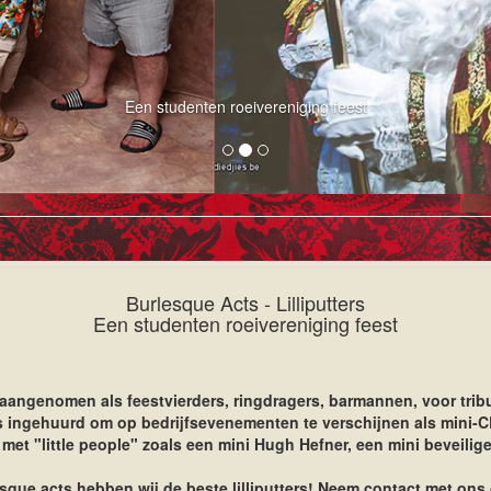
Een studenten roeivereniging feest
Burlesque Acts - Lilliputters
Een studenten roeivereniging feest
 aangenomen als feestvierders, ringdragers, barmannen, voor tri
lfs ingehuurd om op bedrijfsevenementen te verschijnen als mini-CE
et "little people" zoals een mini Hugh Hefner, een mini beveilige
sque acts hebben wij de beste lilliputters! Neem contact met ons 