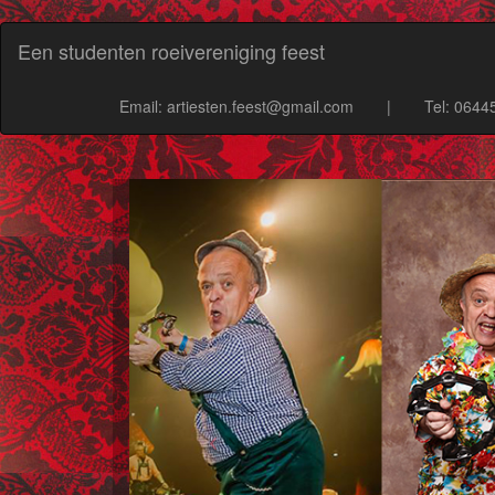
Een studenten roeivereniging feest
Email: artiesten.feest@gmail.com
|
Tel: 064