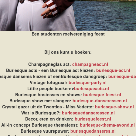
Een studenten roeivereniging feest
Bij ons kunt u boeken:
Champagneglas act:
champagneact.nl
Burlesque acts - een Burlesque act kiezen:
burlesque-act.nl
esque danseres kiezen of eenBurlesque dansgroep:
burlesque-da
Vintage fotograaf:
burlesque-party.nl
Little people boeken:v
burlesqueacts.nl
Burlesque hostesses en shows:
burlesque-feest.nl
Burlesque show met slangen:
burlesque-danseressen.nl
Crystal gazer uit de Twenties - Miss Vedette:
burlesque-show.nl
Wat is Burlesque?:
burlesquedanseressen.nl
Decor, eten en drinken:
burlesquefeest.nl
All-in concept Burlesque themafeest:
burlesque-thema-avond.nl
Burlesque vuurspuwer:
burlesquedanseres.nl