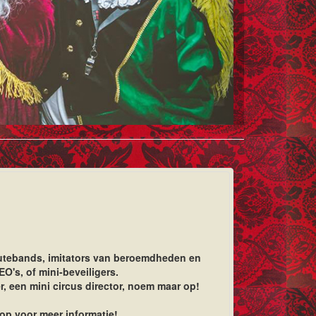
butebands, imitators van beroemdheden en
O's, of mini-beveiligers.
r, een mini circus director, noem maar op!
op voor meer informatie!