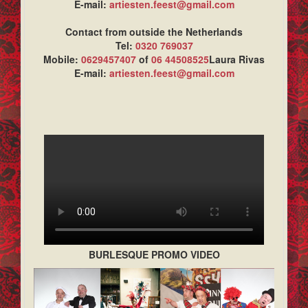
E-mail:
artiesten.feest@gmail.com
Contact from outside the Netherlands
Tel:
0320 769037
Mobile:
0629457407
of
06 44508525
Laura Rivas
E-mail:
artiesten.feest@gmail.com
BURLESQUE PROMO VIDEO