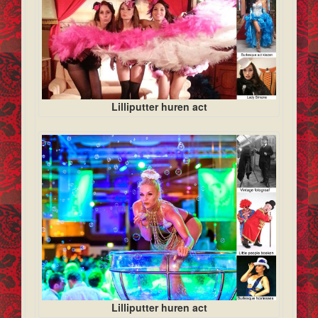
Lilliputter huren act
Lilliputter huren act