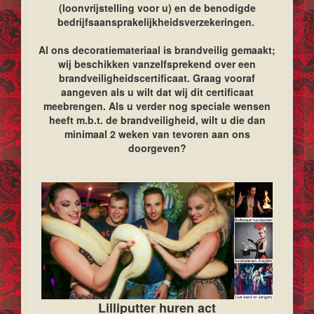
(loonvrijstelling voor u) en de benodigde
bedrijfsaansprakelijkheidsverzekeringen.
Al ons decoratiemateriaal is brandveilig gemaakt;
wij beschikken vanzelfsprekend over een
brandveiligheidscertificaat. Graag vooraf
aangeven als u wilt dat wij dit certificaat
meebrengen. Als u verder nog speciale wensen
heeft m.b.t. de brandveiligheid, wilt u die dan
minimaal 2 weken van tevoren aan ons
doorgeven?
Lilliputter huren act