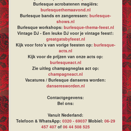
Burlesque acrobatenen magiërs:
burlesquethemaavond.nl
Burlesque bands en zangeressen:
burlesque-
shows.nl
Burlesque workshops:
burlesque-thema-feest.nl
Vintage DJ - Een leuke DJ voor je vintage feest!:
greatgatsbyfeest.nl
Kijk voor foto’s van vorige feesten op:
burlesque-
acts.nl
Kijk voor de prijzen van onze acts op:
burlesqueact.nl
Zie uitleg champagneglas act op:
champagneact.nl
Vacatures / Burlesque danseres worden:
danseresworden.nl
Contactgegevens:
Bel ons:
Vanuit Nederland:
Telefoon & WhatsApp:
0320 - 69037
Mobiel:
06-29
457 407
of
06 44 508 525